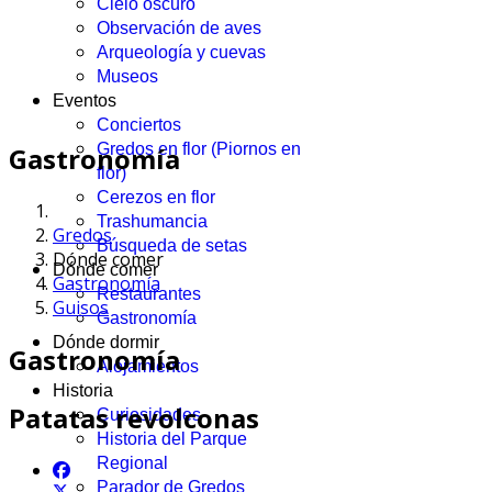
Cielo oscuro
Observación de aves
Arqueología y cuevas
Museos
Eventos
Conciertos
Gredos en flor (Piornos en
Gastronomía
flor)
Cerezos en flor
Trashumancia
Gredos
Búsqueda de setas
Dónde comer
Dónde comer
Gastronomía
Restaurantes
Guisos
Gastronomía
Dónde dormir
Gastronomía
Alojamientos
Historia
Patatas revolconas
Curiosidades
Historia del Parque
Regional
Parador de Gredos