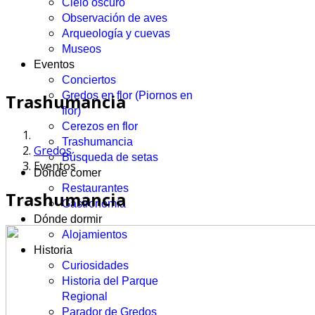
Cielo oscuro
Observación de aves
Arqueología y cuevas
Museos
Eventos
Conciertos
Gredos en flor (Piornos en
Trashumancia
flor)
Cerezos en flor
Trashumancia
Gredos
Búsqueda de setas
Eventos
Dónde comer
Restaurantes
Trashumancia
Gastronomía
Dónde dormir
Alojamientos
Historia
Curiosidades
Historia del Parque
Regional
Parador de Gredos