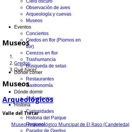
Cielo oscuro
Observación de aves
Arqueología y cuevas
Museos
Eventos
Conciertos
Gredos en flor (Piornos en
Museos
flor)
Cerezos en flor
Trashumancia
Gredos
Búsqueda de setas
Qué hacer
Dónde comer
Restaurantes
Museos
Gastronomía
Dónde dormir
Arqueológicos
Alojamientos
Historia
Curiosidades
Valle del Tiétar
Historia del Parque
Museo Arqueológico Muncipal de El Raso (Candeleda)
Regional
Parador de Gredos