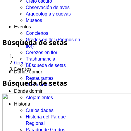
Cielo oscuro
Observación de aves
Arqueología y cuevas
Museos
Eventos
Conciertos
Gredos en flor (Piornos en
Búsqueda de setas
flor)
Cerezos en flor
Trashumancia
Gredos
Búsqueda de setas
Eventos
Dónde comer
Restaurantes
Búsqueda de setas
Gastronomía
Dónde dormir
Alojamientos
Historia
Curiosidades
Historia del Parque
Regional
Parador de Gredos