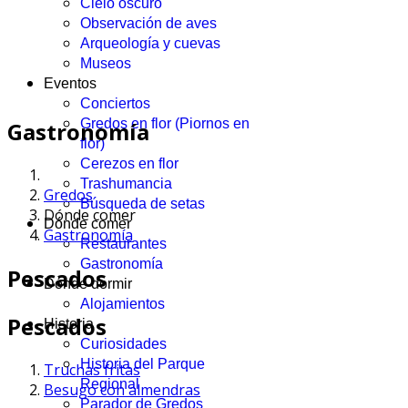
Cielo oscuro
Observación de aves
Arqueología y cuevas
Museos
Eventos
Conciertos
Gredos en flor (Piornos en
Gastronomía
flor)
Cerezos en flor
Trashumancia
Gredos
Búsqueda de setas
Dónde comer
Dónde comer
Gastronomía
Restaurantes
Gastronomía
Pescados
Dónde dormir
Alojamientos
Pescados
Historia
Curiosidades
Historia del Parque
Truchas fritas
Regional
Besugo con almendras
Parador de Gredos