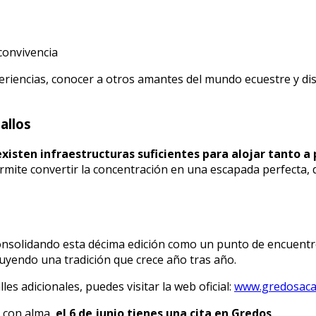
convivencia
encias, conocer a otros amantes del mundo ecuestre y disfr
allos
existen infraestructuras suficientes para alojar tanto a
permite convertir la concentración en una escapada perfecta, 
onsolidando esta décima edición como un punto de encuentro 
ruyendo una tradición que crece año tras año.
es adicionales, puedes visitar la web oficial:
www.gredosaca
s con alma,
el 6 de junio tienes una cita en Gredos
.