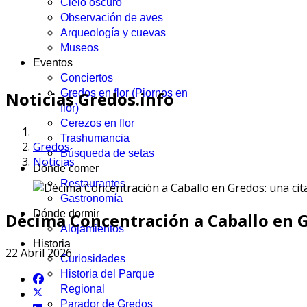
Cielo oscuro
Observación de aves
Arqueología y cuevas
Museos
Eventos
Conciertos
Gredos en flor (Piornos en
Noticias Gredos.info
flor)
Cerezos en flor
Trashumancia
Gredos
Búsqueda de setas
Noticias
Dónde comer
Restaurantes
Gastronomía
Dónde dormir
Décima Concentración a Caballo en G
Alojamientos
Historia
22 Abril 2026
Curiosidades
Historia del Parque
Regional
Parador de Gredos