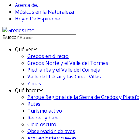
Acerca de...
Músicos en la Naturaleza
HoyosDelEspino.net
Buscar
Qué ver
Gredos en directo
Gredos Norte y el Valle del Tormes
Piedrahíta y el Valle del Corneja
Valle del Tiétar y las Cinco Villas
Y más
Qué hacer
Parque Regional de la Sierra de Gredos y Plata
Rutas
Turismo activo
Recreo y baño
Cielo oscuro
Observación de aves
Arqueología y cuevas